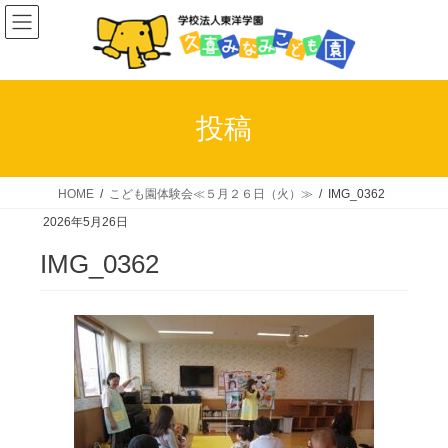
コ
ナ
ン
ビ
テ
ゲ
ン
ー
ツ
シ
投稿
へ
ョ
ス
ン
キ
に
HOME
こども園体験会≪５月２６日（火）≫
IMG_0362
ッ
移
2026年5月26日
プ
動
IMG_0362