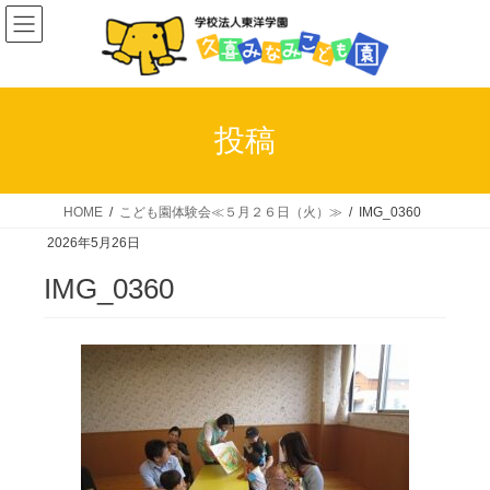
コ
ナ
ン
ビ
テ
ゲ
ン
ー
ツ
シ
投稿
へ
ョ
ス
ン
キ
に
HOME
こども園体験会≪５月２６日（火）≫
IMG_0360
ッ
移
2026年5月26日
プ
動
IMG_0360