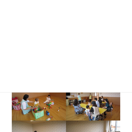
自由遊びの時から不安がることもなく楽しそうに過ご
していました。
食育の話を聞いて、製作では赤、黄、緑に分かれた汽
車の荷台に食べ物のパーツを分けていきました。
また、一品試食会では『三色の酢の物』を食べまし
た。
酢の物が苦手なお友だちもパクパク食べていました
よ。
次回は６月１７日（火）です。
たくさんのご参加をお待ちしております。