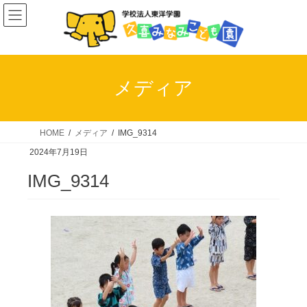
コ
ナ
ン
ビ
テ
ゲ
ン
ー
ツ
シ
メディア
へ
ョ
ス
ン
キ
に
HOME
メディア
IMG_9314
ッ
移
2024年7月19日
プ
動
IMG_9314