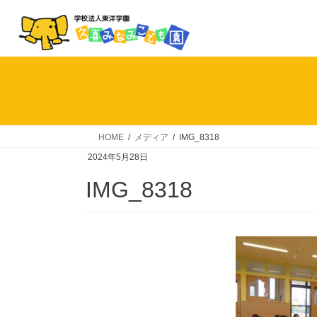
コ
ナ
ン
ビ
テ
ゲ
ン
ー
ツ
シ
へ
ョ
ス
ン
キ
に
HOME
メディア
IMG_8318
ッ
移
2024年5月28日
プ
動
IMG_8318