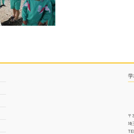
学
〒3
埼
TE