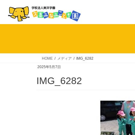
コ
ナ
ン
ビ
テ
ゲ
ン
ー
ツ
シ
へ
ョ
ス
ン
キ
に
HOME
メディア
IMG_6282
ッ
移
2025年5月7日
プ
動
IMG_6282