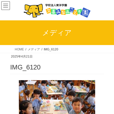
コ
ナ
ン
ビ
テ
ゲ
ン
ー
ツ
シ
メディア
へ
ョ
ス
ン
キ
に
HOME
メディア
IMG_6120
ッ
移
2025年4月21日
プ
動
IMG_6120