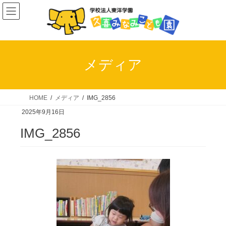
コ
ナ
ン
ビ
テ
ゲ
ン
ー
ツ
シ
メディア
へ
ョ
ス
ン
キ
に
HOME
メディア
IMG_2856
ッ
移
2025年9月16日
プ
動
IMG_2856