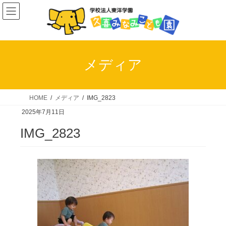
コ
ナ
ン
ビ
テ
ゲ
ン
ー
ツ
シ
メディア
へ
ョ
ス
ン
キ
に
HOME
メディア
IMG_2823
ッ
移
2025年7月11日
プ
動
IMG_2823