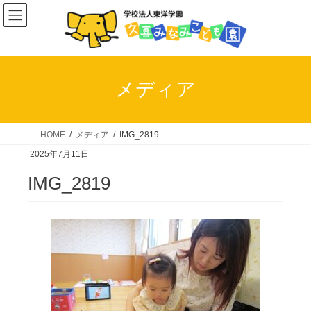
コ
ナ
ン
ビ
テ
ゲ
ン
ー
ツ
シ
メディア
へ
ョ
ス
ン
キ
に
HOME
メディア
IMG_2819
ッ
移
2025年7月11日
プ
動
IMG_2819