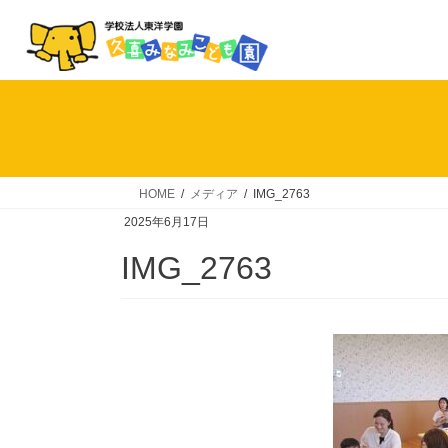
コ
ナ
ン
ビ
テ
ゲ
ン
ー
ツ
シ
へ
ョ
ス
ン
キ
に
HOME
メディア
IMG_2763
ッ
移
2025年6月17日
プ
動
IMG_2763