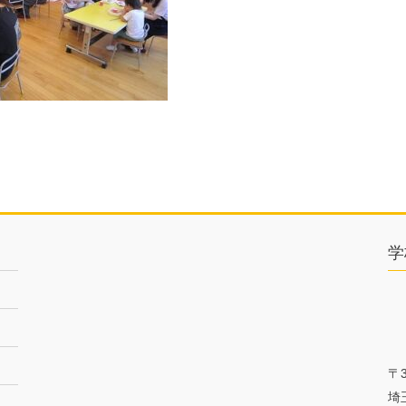
学
〒3
埼