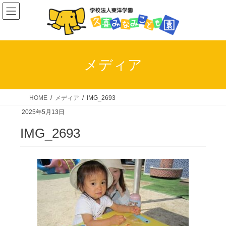
コ
ナ
ン
ビ
テ
ゲ
ン
ー
ツ
シ
メディア
へ
ョ
ス
ン
キ
に
HOME
メディア
IMG_2693
ッ
移
2025年5月13日
プ
動
IMG_2693