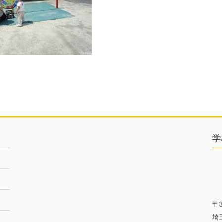
学
〒3
埼