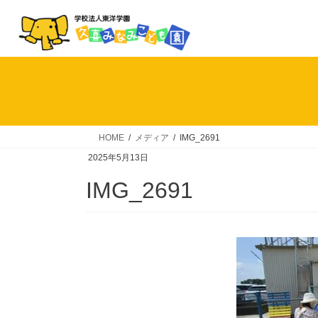
コ
ナ
ン
ビ
テ
ゲ
ン
ー
ツ
シ
へ
ョ
ス
ン
キ
に
HOME
メディア
IMG_2691
ッ
移
2025年5月13日
プ
動
IMG_2691