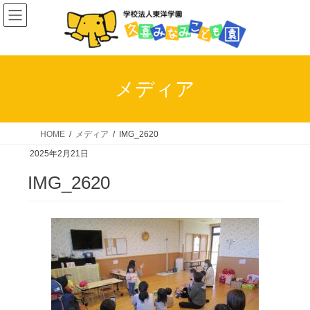
コ
ナ
ン
ビ
テ
ゲ
ン
ー
ツ
シ
メディア
へ
ョ
ス
ン
キ
に
HOME
メディア
IMG_2620
ッ
移
2025年2月21日
プ
動
IMG_2620