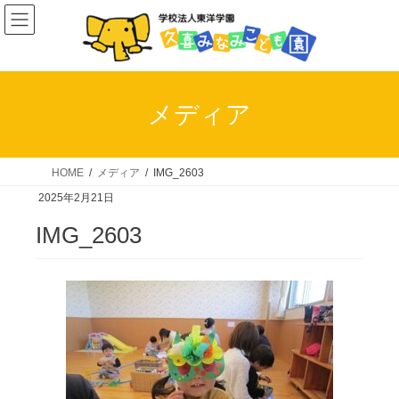
コ
ナ
ン
ビ
テ
ゲ
ン
ー
ツ
シ
メディア
へ
ョ
ス
ン
キ
に
HOME
メディア
IMG_2603
ッ
移
2025年2月21日
プ
動
IMG_2603