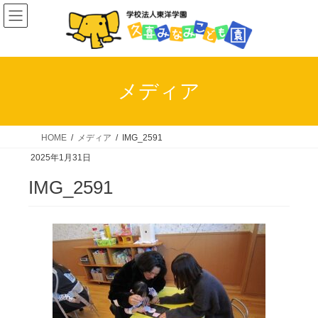
コ
ナ
ン
ビ
テ
ゲ
ン
ー
ツ
シ
メディア
へ
ョ
ス
ン
キ
に
HOME
メディア
IMG_2591
ッ
移
2025年1月31日
プ
動
IMG_2591