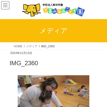
コ
ナ
ン
ビ
テ
ゲ
ン
ー
ツ
シ
メディア
へ
ョ
ス
ン
キ
に
HOME
メディア
IMG_2360
ッ
移
2024年12月13日
プ
動
IMG_2360