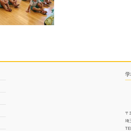
学
〒3
埼
TE