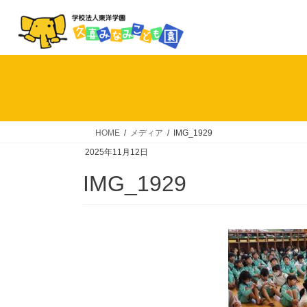
コ
ナ
ン
ビ
テ
ゲ
ン
ー
ツ
シ
へ
ョ
ス
ン
キ
に
HOME
メディア
IMG_1929
ッ
移
2025年11月12日
プ
動
IMG_1929