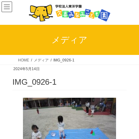
コ
ナ
ン
ビ
テ
ゲ
ン
ー
ツ
シ
メディア
へ
ョ
ス
ン
キ
に
HOME
メディア
IMG_0926-1
ッ
移
2024年5月14日
プ
動
IMG_0926-1