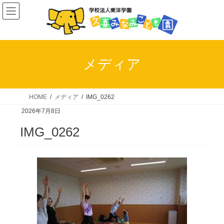
コ
ナ
ン
ビ
テ
ゲ
ン
ー
ツ
シ
メディア
へ
ョ
ス
ン
キ
に
HOME
メディア
IMG_0262
ッ
移
2026年7月8日
プ
動
IMG_0262