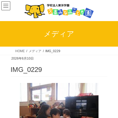
コ
ナ
ン
ビ
テ
ゲ
ン
ー
ツ
シ
メディア
へ
ョ
ス
ン
キ
に
HOME
メディア
IMG_0229
ッ
移
2026年6月10日
プ
動
IMG_0229