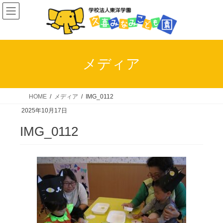
コ
ナ
ン
ビ
テ
ゲ
ン
ー
ツ
シ
メディア
へ
ョ
ス
ン
キ
に
HOME
メディア
IMG_0112
ッ
移
2025年10月17日
プ
動
IMG_0112