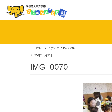
コ
ナ
ン
ビ
テ
ゲ
ン
ー
ツ
シ
へ
ョ
ス
ン
キ
に
HOME
メディア
IMG_0070
ッ
移
2025年10月31日
プ
動
IMG_0070