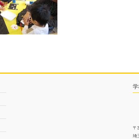
学
〒3
埼