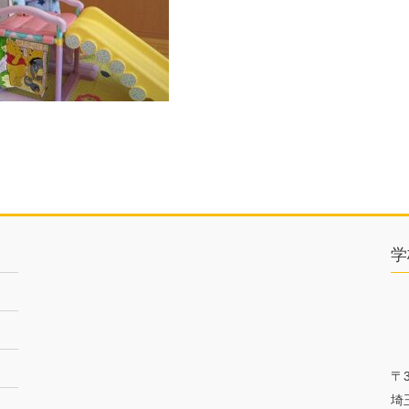
学
〒3
埼