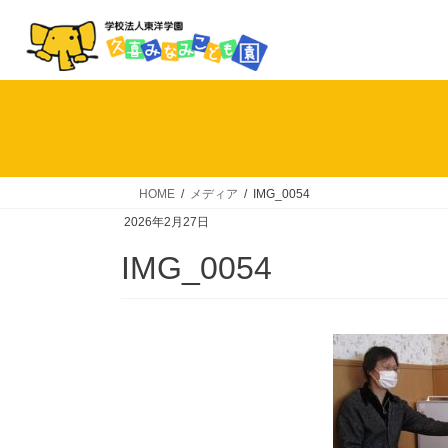
コ
ナ
ン
ビ
テ
ゲ
ン
ー
ツ
シ
へ
ョ
ス
ン
キ
に
HOME
メディア
IMG_0054
ッ
移
2026年2月27日
プ
動
IMG_0054