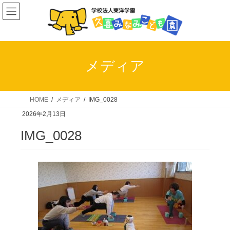
コ
ナ
ン
ビ
テ
ゲ
ン
ー
ツ
シ
メディア
へ
ョ
ス
ン
キ
に
HOME
メディア
IMG_0028
ッ
移
2026年2月13日
プ
動
IMG_0028