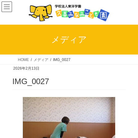
コ
ナ
ン
ビ
テ
ゲ
ン
ー
ツ
シ
メディア
へ
ョ
ス
ン
キ
に
HOME
メディア
IMG_0027
ッ
移
2026年2月13日
プ
動
IMG_0027