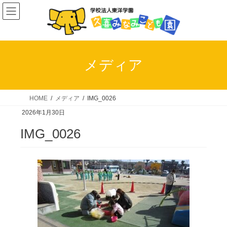
コ
ナ
ン
ビ
テ
ゲ
ン
ー
ツ
シ
メディア
へ
ョ
ス
ン
キ
に
HOME
メディア
IMG_0026
ッ
移
2026年1月30日
プ
動
IMG_0026