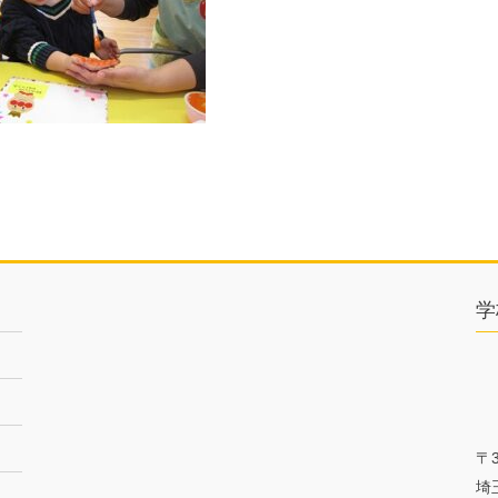
学
〒3
埼