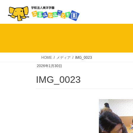
コ
ナ
ン
ビ
テ
ゲ
ン
ー
ツ
シ
へ
ョ
ス
ン
キ
に
HOME
メディア
IMG_0023
ッ
移
2026年1月30日
プ
動
IMG_0023