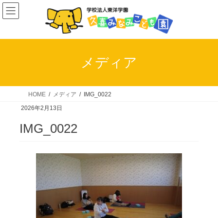
コ
ナ
ン
ビ
テ
ゲ
ン
ー
ツ
シ
メディア
へ
ョ
ス
ン
キ
に
HOME
メディア
IMG_0022
ッ
移
2026年2月13日
プ
動
IMG_0022