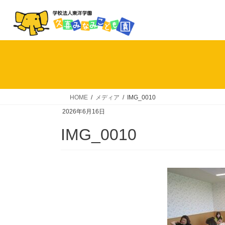
コ
ナ
ン
ビ
テ
ゲ
ン
ー
ツ
シ
へ
ョ
ス
ン
キ
に
HOME
メディア
IMG_0010
ッ
移
2026年6月16日
プ
動
IMG_0010