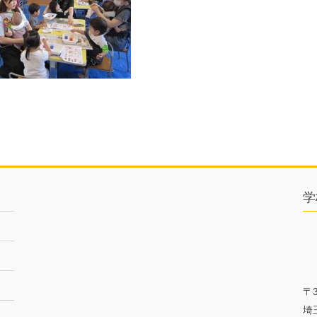
学
〒3
埼