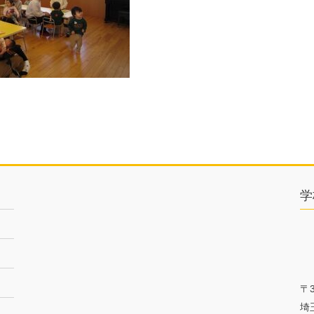
学
〒3
埼