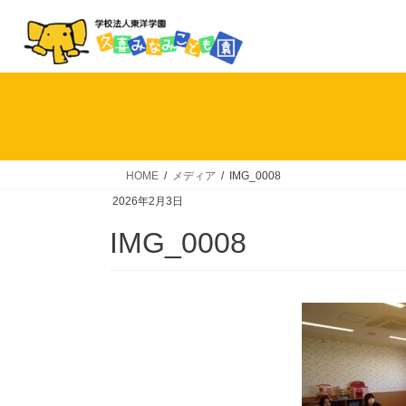
コ
ナ
ン
ビ
テ
ゲ
ン
ー
ツ
シ
へ
ョ
ス
ン
キ
に
HOME
メディア
IMG_0008
ッ
移
2026年2月3日
プ
動
IMG_0008