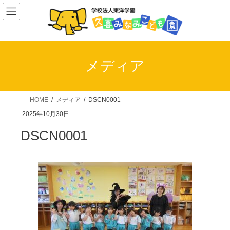
コ
ナ
ン
ビ
テ
ゲ
ン
ー
ツ
シ
メディア
へ
ョ
ス
ン
キ
に
HOME
メディア
DSCN0001
ッ
移
2025年10月30日
プ
動
DSCN0001