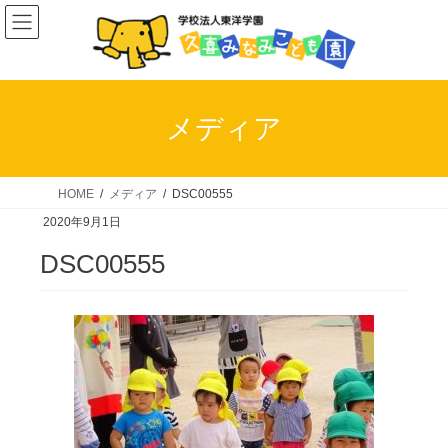
コ
ナ
ン
ビ
テ
ゲ
ン
ー
ツ
シ
メディア
へ
ョ
ス
ン
キ
に
HOME
メディア
DSC00555
ッ
移
2020年9月1日
プ
動
DSC00555