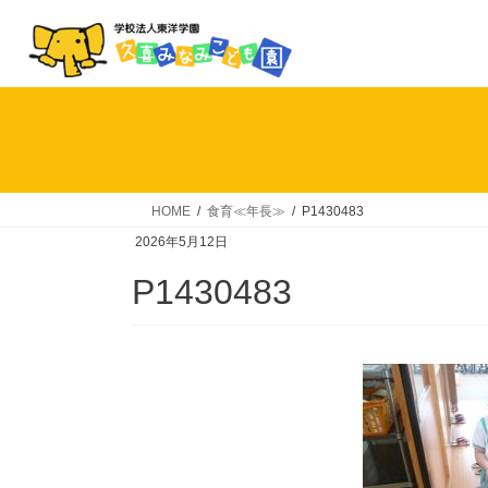
コ
ナ
ン
ビ
テ
ゲ
ン
ー
ツ
シ
へ
ョ
ス
ン
キ
に
HOME
食育≪年長≫
P1430483
ッ
移
2026年5月12日
プ
動
P1430483