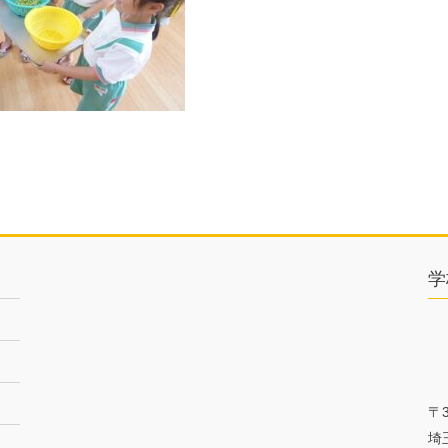
学
〒3
埼