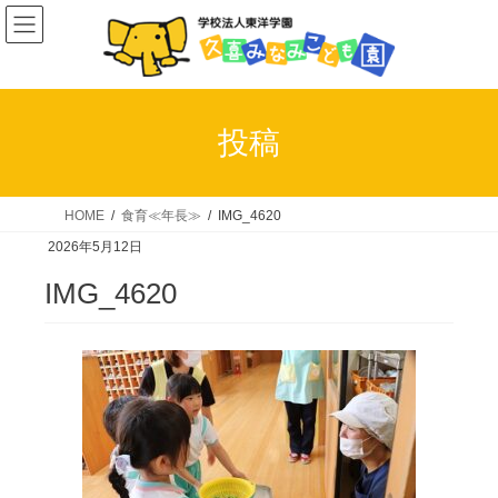
コ
ナ
ン
ビ
テ
ゲ
ン
ー
ツ
シ
投稿
へ
ョ
ス
ン
キ
に
HOME
食育≪年長≫
IMG_4620
ッ
移
2026年5月12日
プ
動
IMG_4620