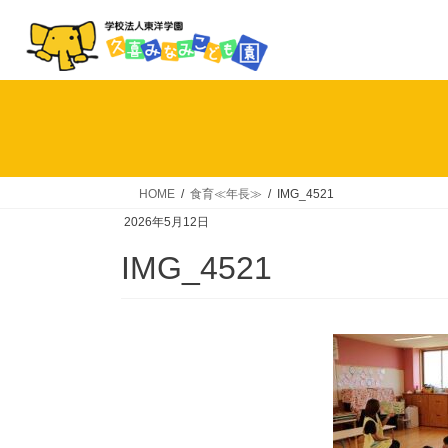
コ
ナ
ン
ビ
テ
ゲ
ン
ー
ツ
シ
へ
ョ
ス
ン
キ
に
HOME
食育≪年長≫
IMG_4521
ッ
移
2026年5月12日
プ
動
IMG_4521