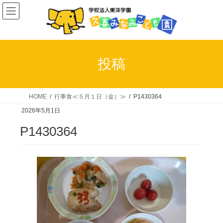
コ
ナ
ン
ビ
テ
ゲ
ン
ー
ツ
シ
投稿
へ
ョ
ス
ン
キ
に
HOME
行事食≪５月１日（金）≫
P1430364
ッ
移
2026年5月1日
プ
動
P1430364