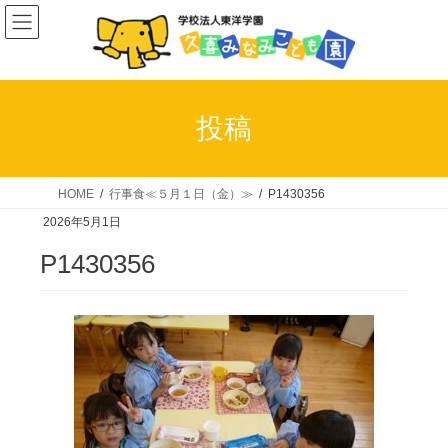
コ
ナ
ン
ビ
テ
ゲ
ン
ー
ツ
シ
投稿
へ
ョ
ス
ン
キ
に
HOME
行事食≪５月１日（金）≫
P1430356
ッ
移
2026年5月1日
プ
動
P1430356