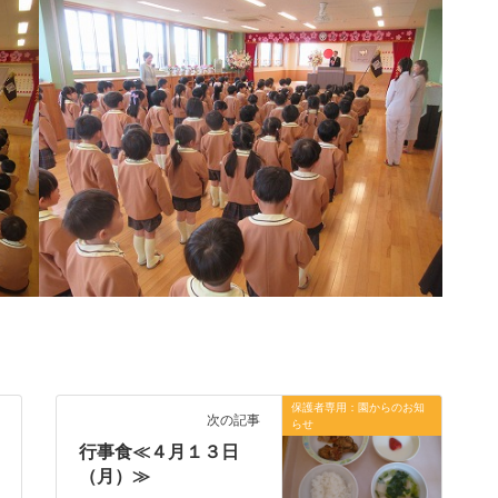
保護者専用：園からのお知
次の記事
らせ
行事食≪４月１３日
（月）≫