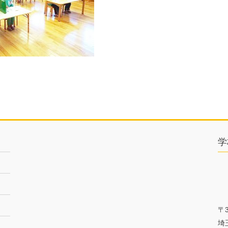
学
〒3
埼