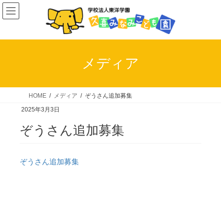
コ
ナ
ン
ビ
テ
ゲ
ン
ー
ツ
シ
メディア
へ
ョ
ス
ン
キ
に
HOME
メディア
ぞうさん追加募集
ッ
移
2025年3月3日
プ
動
ぞうさん追加募集
ぞうさん追加募集